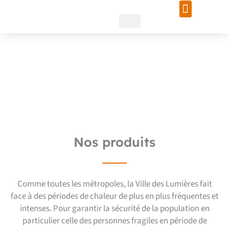
Aller
au
contenu
Conception d’îlot de
fraîcheur à Lyon : vos projets
avec Polymobyl
Nos produits
Comme toutes les métropoles, la Ville des Lumières fait
face à des périodes de chaleur de plus en plus fréquentes et
intenses. Pour garantir la sécurité de la population en
particulier celle des personnes fragiles en période de