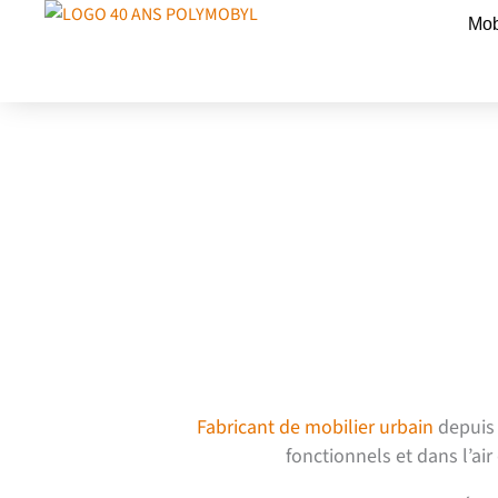
Aller
Mob
au
contenu
Optez pour un mobilie
sur mesure avec Poly
Fabricant de mobilier urbain
depuis 
fonctionnels et dans l’a