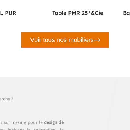
XL PUR
Table PMR 25°&Cie
Ba
Voir tous nos mobiliers
arche ?
ns sur mesure pour le
design de
, incluant la conception, la