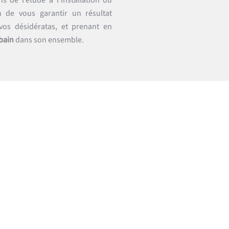
s de l’étude à l’installation du
n de vous garantir un résultat
vos désidératas, et prenant en
bain
dans son ensemble.