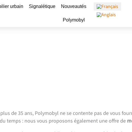
Ouvrir Mobilier urbain
Ouvrir Signalétique
ilier urbain
Signalétique
Nouveautés
Ouvrir Polymobyl
Polymobyl
r urbain
mobyl
plus de 35 ans, Polymobyl ne se contente pas de vous fourn
ir du temps : nous vous proposons également une offre de
mo