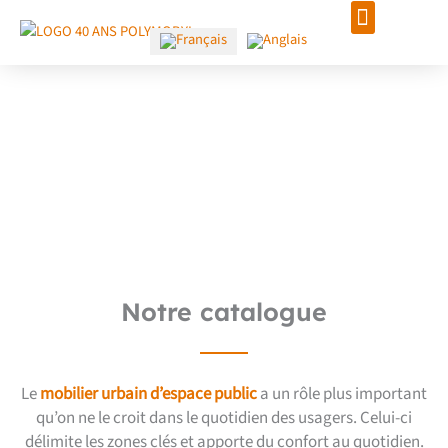
Aller
au
contenu
Mobilier urbain design
d'espace public : pour
transformer votre
collectivité
Notre catalogue
Le
mobilier urbain d’espace public
a un rôle plus important
qu’on ne le croit dans le quotidien des usagers. Celui-ci
délimite les zones clés et apporte du confort au quotidien.