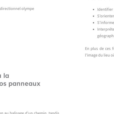
Identifier 
S’orienter
S’informer
Interpré
géographi
En plus de ces f
l’image du lieu o
 la
vos panneaux
en au balisage d’un chemin, tandis