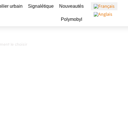
Ouvrir Mobilier urbain
Ouvrir Signalétique
ilier urbain
Signalétique
Nouveautés
Ouvrir Polymobyl
Polymobyl
ent le choisir
ues
ent le
 au