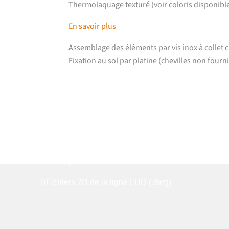
Thermolaquage texturé (voir coloris disponibl
En savoir plus
Assemblage des éléments par vis inox à collet 
Fixation au sol par platine (chevilles non fourn
Téléchargements
Fiche produit détaillée
Fichiers 2D de la ligne LUD (.dwg)