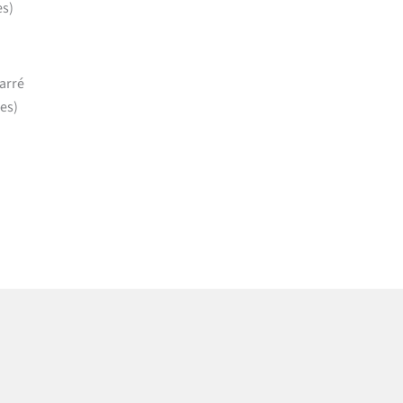
es)
carré
ies)