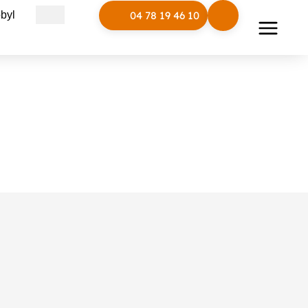
Ouvrir Polymobyl
byl
04 78 19 46 10
Rack à vélo 3 places
érence :
LUD/RACV3
Ligne :
LUD