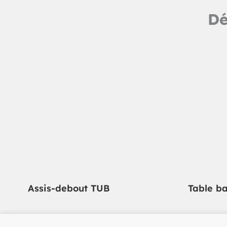
Dé
Assis-debout TUB
Table b