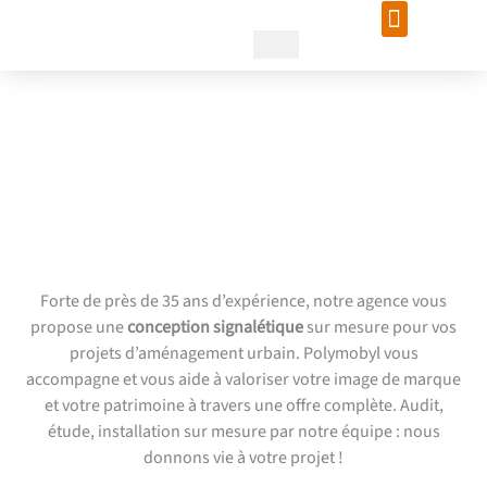
Aller
au
contenu
Conception signalétique :
Une prise en charge de A à Z
avec Polymobyl
Forte de près de 35 ans d’expérience, notre agence vous
propose une
conception signalétique
sur mesure pour vos
projets d’aménagement urbain. Polymobyl vous
accompagne et vous aide à valoriser votre image de marque
et votre patrimoine à travers une offre complète. Audit,
étude, installation sur mesure par notre équipe : nous
donnons vie à votre projet !