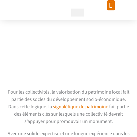
Aller
au
contenu
Le panneau de monument
historique, pour présenter
avec soin les richesses
locales
Pour les collectivités, la valorisation du patrimoine local fait
partie des socles du développement socio-économique.
Dans cette logique, la
signalétique de patrimoine
fait partie
des éléments clés sur lesquels une collectivité devrait
s’appuyer pour promouvoir un monument.
Avec une solide expertise et une longue expérience dans les